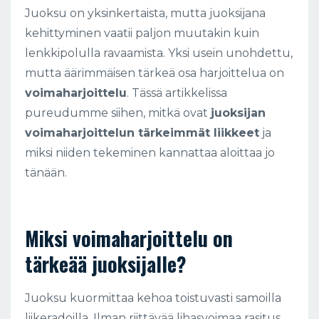
Juoksu on yksinkertaista, mutta juoksijana
kehittyminen vaatii paljon muutakin kuin
lenkkipolulla ravaamista. Yksi usein unohdettu,
mutta äärimmäisen tärkeä osa harjoittelua on
voimaharjoittelu
. Tässä artikkelissa
pureudumme siihen, mitkä ovat
juoksijan
voimaharjoittelun tärkeimmät liikkeet
ja
miksi niiden tekeminen kannattaa aloittaa jo
tänään.
Miksi voimaharjoittelu on
tärkeää juoksijalle?
Juoksu kuormittaa kehoa toistuvasti samoilla
liikeradoilla. Ilman riittävää lihasvoimaa rasitus