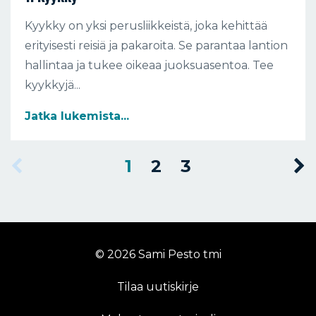
Kyykky on yksi perusliikkeistä, joka kehittää
erityisesti reisiä ja pakaroita. Se parantaa lantion
hallintaa ja tukee oikeaa juoksuasentoa. Tee
kyykkyjä...
Jatka lukemista...
1
2
3
© 2026 Sami Pesto tmi
Tilaa uutiskirje