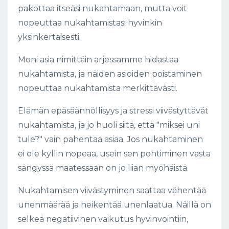
pakottaa itseäsi nukahtamaan, mutta voit
nopeuttaa nukahtamistasi hyvinkin
yksinkertaisesti.
Moni asia nimittäin arjessamme hidastaa
nukahtamista, ja näiden asioiden poistaminen
nopeuttaa nukahtamista merkittävästi.
Elämän epäsäännöllisyys ja stressi viivästyttävät
nukahtamista, ja jo huoli siitä, että "miksei uni
tule?" vain pahentaa asiaa. Jos nukahtaminen
ei ole kyllin nopeaa, usein sen pohtiminen vasta
sängyssä maatessaan on jo liian myöhäistä.
Nukahtamisen viivästyminen saattaa vähentää
unenmäärää ja heikentää unenlaatua. Näillä on
selkeä negatiivinen vaikutus hyvinvointiin,