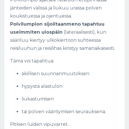
jänteiden välissä ja liukuu urassa polven
koukistuessa ja ojentuessa.
Polvilumpion sijoiltaanmeno
tapahtuu
useimmiten ulospäin
(lateraalisesti), kun
sääriluu kiertyy ulkokiertoon suhteessa
reisiluuhun ja reisilihas kiristyy samanaikaisesti.
Tämä voi tapahtua:
äkillisen suunnanmuutoksen
hypystä alastulon
liukastumisen
tai polven vääntymisen seurauksena.
Pitkien luiden vipuvarret...