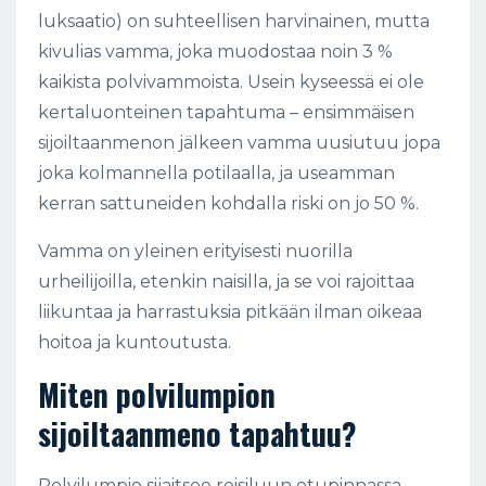
luksaatio) on suhteellisen harvinainen, mutta
kivulias vamma, joka muodostaa noin 3 %
kaikista polvivammoista. Usein kyseessä ei ole
kertaluonteinen tapahtuma – ensimmäisen
sijoiltaanmenon jälkeen vamma uusiutuu jopa
joka kolmannella potilaalla, ja useamman
kerran sattuneiden kohdalla riski on jo 50 %.
Vamma on yleinen erityisesti nuorilla
urheilijoilla, etenkin naisilla, ja se voi rajoittaa
liikuntaa ja harrastuksia pitkään ilman oikeaa
hoitoa ja kuntoutusta.
Miten polvilumpion
sijoiltaanmeno tapahtuu?
Polvilumpio sijaitsee reisiluun etupinnassa