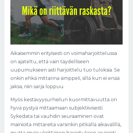
Aikaisemmin erityisesti on voimaharjoittelussa
on ajateltu, että vain täydelliseen
uupumukseen asti harjoittelu tuo tuloksia. Se
onkin ehkä mittarina simppeli, sillä kun ei enää
jaksa, niin sarja loppuu.
Myös kestävyysurheilun kuormittavuutta on
hyvä pystyä mittaamaan subjektiivisesti.
Sykedata tai vauhdin seuraaminen ovat
mainioita mittareita varsinkin pitkällä aikavälillä,
mutta myös yksittäisen harjoituksen arviointi