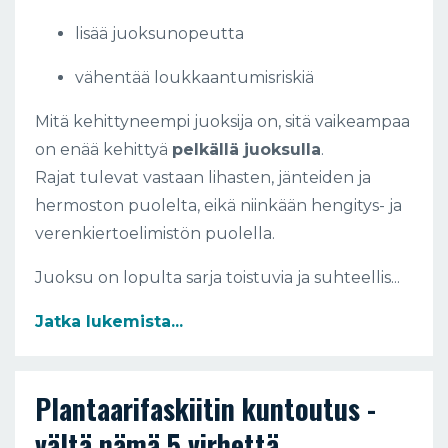
lisää juoksunopeutta
vähentää loukkaantumisriskiä
Mitä kehittyneempi juoksija on, sitä vaikeampaa
on enää kehittyä
pelkällä juoksulla
.
Rajat tulevat vastaan lihasten, jänteiden ja
hermoston puolelta, eikä niinkään hengitys- ja
verenkiertoelimistön puolella.
Juoksu on lopulta sarja toistuvia ja suhteellis
...
Jatka lukemista...
Plantaarifaskiitin kuntoutus -
vältä nämä 5 virhettä