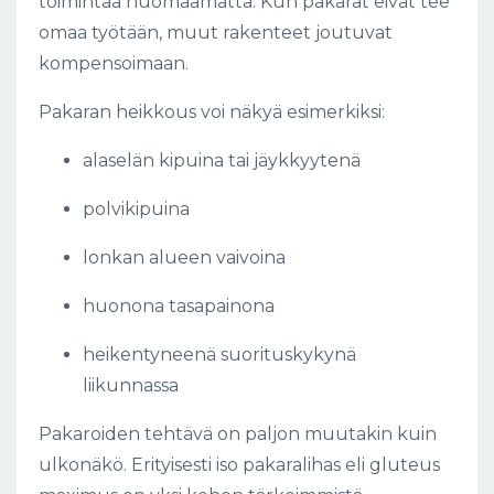
toimintaa huomaamatta. Kun pakarat eivät tee
omaa työtään, muut rakenteet joutuvat
kompensoimaan.
Pakaran heikkous voi näkyä esimerkiksi:
alaselän kipuina tai jäykkyytenä
polvikipuina
lonkan alueen vaivoina
huonona tasapainona
heikentyneenä suorituskykynä
liikunnassa
Pakaroiden tehtävä on paljon muutakin kuin
ulkonäkö. Erityisesti iso pakaralihas eli gluteus