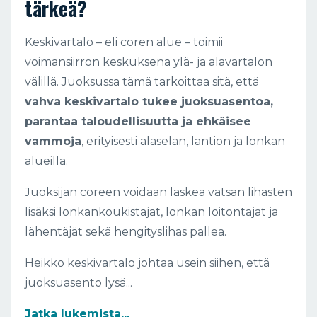
tärkeä?
Keskivartalo – eli coren alue – toimii
voimansiirron keskuksena ylä- ja alavartalon
välillä. Juoksussa tämä tarkoittaa sitä, että
vahva keskivartalo tukee juoksuasentoa,
parantaa taloudellisuutta ja ehkäisee
vammoja
, erityisesti alaselän, lantion ja lonkan
alueilla.
Juoksijan coreen voidaan laskea vatsan lihasten
lisäksi lonkankoukistajat, lonkan loitontajat ja
lähentäjät sekä hengityslihas pallea.
Heikko keskivartalo johtaa usein siihen, että
juoksuasento lysä...
Jatka lukemista...