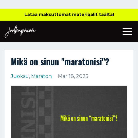
Lataa maksuttomat materiaalit täältä!
Mikä on sinun "maratonisi"?
Juoksu
Maraton
Mar 18, 2025