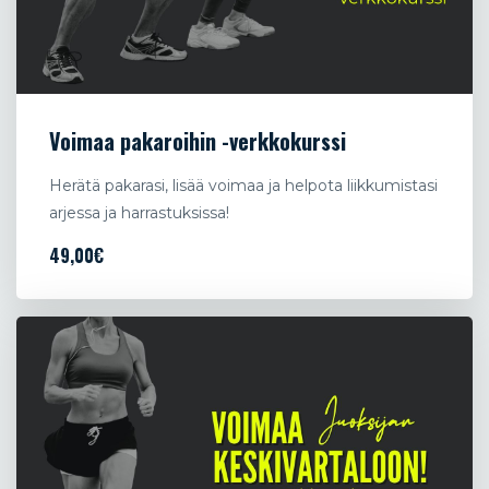
Voimaa pakaroihin -verkkokurssi
Herätä pakarasi, lisää voimaa ja helpota liikkumistasi
arjessa ja harrastuksissa!
49,00€