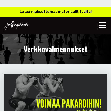
Lataa maksuttomat materiaalit täältä!
Verkkovalmennukset