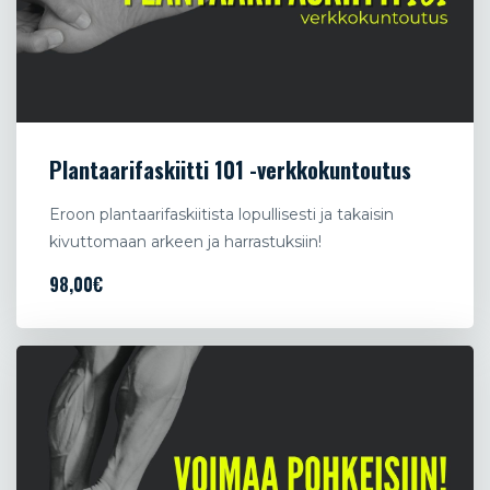
Plantaarifaskiitti 101 -verkkokuntoutus
Eroon plantaarifaskiitista lopullisesti ja takaisin
kivuttomaan arkeen ja harrastuksiin!
98,00€