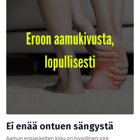
Ei enää ontuen sängystä
Aamun ensiaskelten kipu on tyypillinen oire