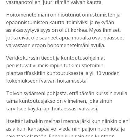
vastaanotolleni juuri tämän vaivan kautta.
Hoitomenetelmäni on hioutunut onnistumisten ja
epäonnistumisten kautta toimiviksi ja nykyään
asiakastyytyväisyys on ollut korkea. Myös ihmiset,
jotka eivät ole saaneet apua muualta ovat päässeet
vaivastaan eroon hoitomenetelmäni avulla.
Verkkokurssin tiedot ja kuntoutusohjelmat
perustuvat viimeisimpiin tutkimustietoihin
plantaarifaskitiin kuntoutuksesta ja yli 10 vuoden
kokemukseeni vaivan hoitamisesta.
Toivon sydämeni pohjasta, että tämän kurssin avulla
tämä kuntoutusjakso on viimeinen, joka sinun
tarvitsee käydä läpi hoitaessasi vaivaasi.
Itseltäni ainakin meinasi mennä järki kun niinkin pieni
asia kuin kantapää voi viedä niin paljon huomiota ja
rajoittaa elämään. Ennen kun sain sen kuntoon.