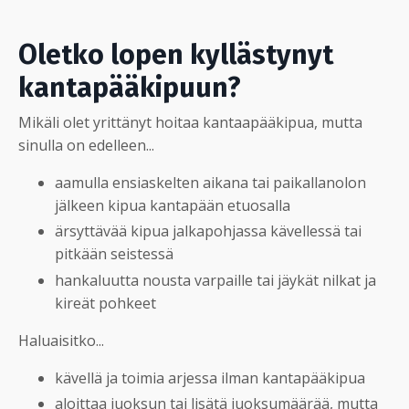
Oletko lopen kyllästynyt
kantapääkipuun?
Mikäli olet yrittänyt hoitaa kantaapääkipua, mutta
sinulla on edelleen...
aamulla ensiaskelten aikana tai paikallanolon
jälkeen kipua kantapään etuosalla
ärsyttävää kipua jalkapohjassa kävellessä tai
pitkään seistessä
hankaluutta nousta varpaille tai jäykät nilkat ja
kireät pohkeet
Haluaisitko...
kävellä ja toimia arjessa ilman kantapääkipua
aloittaa juoksun tai lisätä juoksumäärää, mutta