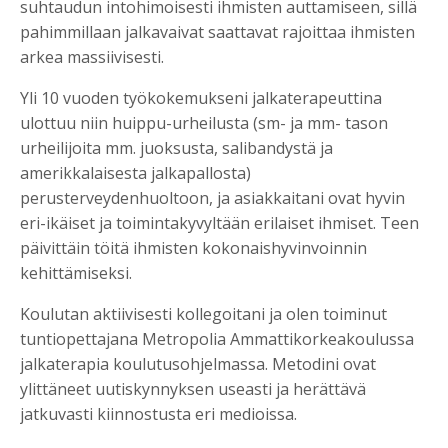
suhtaudun intohimoisesti ihmisten auttamiseen, sillä
pahimmillaan jalkavaivat saattavat rajoittaa ihmisten
arkea massiivisesti.
Yli 10 vuoden työkokemukseni jalkaterapeuttina
ulottuu niin huippu-urheilusta (sm- ja mm- tason
urheilijoita mm. juoksusta, salibandystä ja
amerikkalaisesta jalkapallosta)
perusterveydenhuoltoon, ja asiakkaitani ovat hyvin
eri-ikäiset ja toimintakyvyltään erilaiset ihmiset. Teen
päivittäin töitä ihmisten kokonaishyvinvoinnin
kehittämiseksi.
Koulutan aktiivisesti kollegoitani ja olen toiminut
tuntiopettajana Metropolia Ammattikorkeakoulussa
jalkaterapia koulutusohjelmassa. Metodini ovat
ylittäneet uutiskynnyksen useasti ja herättävä
jatkuvasti kiinnostusta eri medioissa.