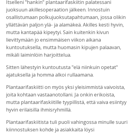
Itselleni "hankin" plantaarifaskiitin palatessani
juoksuun akillesoperaation jälkeen. Innostuin
osallistumaan polkujuoksutapahtumaan, jossa olikin
yllättävän paljon ylä- ja alamäkeä. Akilles kesti hyvin,
mutta kantapää kipeytyi. Sain kuitenkin kivun
lievittymään jo ensimmäisen viikon aikana
kuntoutuksella, mutta huomasin kipujen palaavan,
mikäli laiminlöin harjoittelua.
Sitten lähestyin kuntoutusta "elä niinkuin opetat"
ajatuksella ja homma alkoi rullaamana.
Plantaarifaskiitti on myös yksi yleisimmistä vaivoista,
joita kohtaan vastaanotollani. Ja onkin erikoista,
mutta plantaarifaskiitille tyypillistä, että vaiva esiintyy
hyvin erilaisilla ihmisryhmillä.
Plantaarifaskiitista tuli puoli vahingossa minulle suuri
kiinnostuksen kohde ja asiakkaita löysi