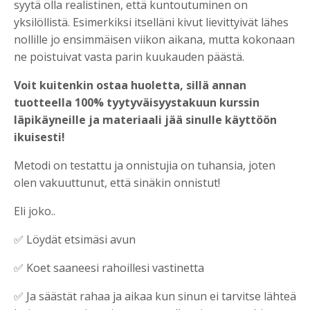
syytä olla realistinen, että kuntoutuminen on
yksilöllistä. Esimerkiksi itselläni kivut lievittyivät lähes
nollille jo ensimmäisen viikon aikana, mutta kokonaan
ne poistuivat vasta parin kuukauden päästä.
Voit kuitenkin ostaa huoletta, sillä annan
tuotteella 100% tyytyväisyystakuun kurssin
läpikäyneille ja materiaali jää sinulle käyttöön
ikuisesti!
Metodi on testattu ja onnistujia on tuhansia, joten
olen vakuuttunut, että sinäkin onnistut!
Eli joko..
✅
Löydät etsimäsi avun
✅
Koet saaneesi rahoillesi vastinetta
✅
Ja säästät rahaa ja aikaa kun sinun ei tarvitse lähteä