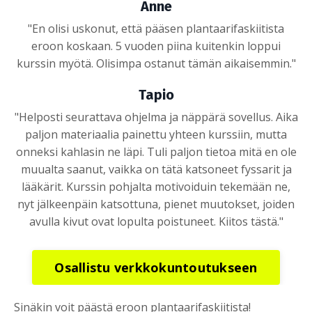
Anne
"En olisi uskonut, että pääsen plantaarifaskiitista
eroon koskaan. 5 vuoden piina kuitenkin loppui
kurssin myötä. Olisimpa ostanut tämän aikaisemmin."
Tapio
"Helposti seurattava ohjelma ja näppärä sovellus. Aika
paljon materiaalia painettu yhteen kurssiin, mutta
onneksi kahlasin ne läpi. Tuli paljon tietoa mitä en ole
muualta saanut, vaikka on tätä katsoneet fyssarit ja
lääkärit. Kurssin pohjalta motivoiduin tekemään ne,
nyt jälkeenpäin katsottuna, pienet muutokset, joiden
avulla kivut ovat lopulta poistuneet. Kiitos tästä."
Osallistu verkkokuntoutukseen
Sinäkin voit päästä eroon plantaarifaskiitista!