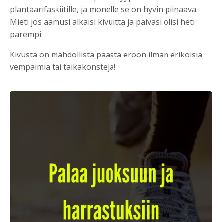
plantaarifaskiitille, ja monelle se on hyvin piinaava.
Mieti jos aamusi alkaisi kivuitta ja päiväsi olisi heti
parempi.
Kivusta on mahdollista päästä eroon ilman erikoisia
vempaimia tai taikakonsteja!