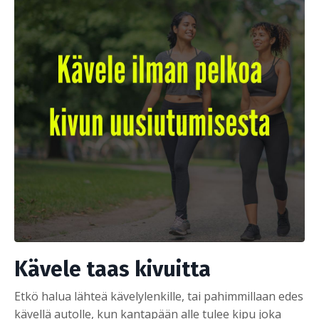
Kävele taas kivuitta
Etkö halua lähteä kävelylenkille, tai pahimmillaan edes
kävellä autolle, kun kantapään alle tulee kipu joka