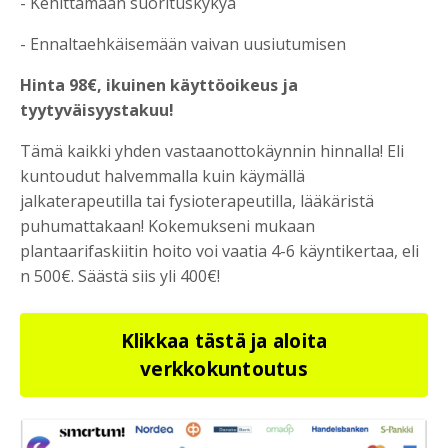
- Kehittämään suorituskykyä
- Ennaltaehkäisemään vaivan uusiutumisen
Hinta 98€, ikuinen käyttöoikeus ja
tyytyväisyystakuu!
Tämä kaikki yhden vastaanottokäynnin hinnalla! Eli
kuntoudut halvemmalla kuin käymällä
jalkaterapeutilla tai fysioterapeutilla, lääkäristä
puhumattakaan! Kokemukseni mukaan
plantaarifaskiitin hoito voi vaatia 4-6 käyntikertaa, eli
n 500€. Säästä siis yli 400€!
Klikkaa tästä ja aloita
verkkokuntoutus