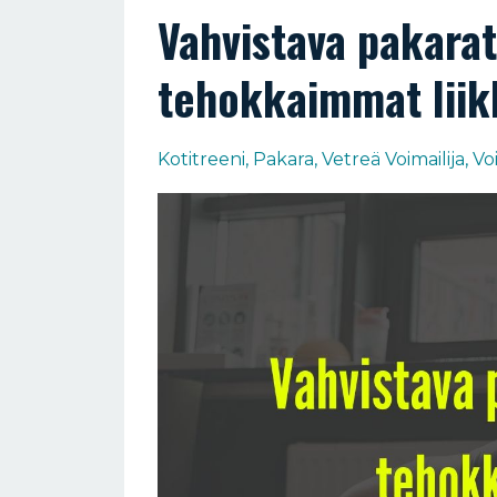
Vahvistava pakarat
tehokkaimmat liik
Kotitreeni
Pakara
Vetreä Voimailija
Vo