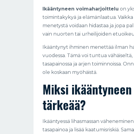
Ikääntyneen voimaharjoittelu
on yks
toimintakykyä ja elämänlaatua. Vaikka
menetystä voidaan hidastaa ja jopa pala
vain nuorten tai urheilijoiden etuoikeus
Ikääntynyt ihminen menettää ilman ha
vuodessa. Tämä voi tuntua vähäiseltä, 
tasapainossa ja arjen toiminnoissa. Onne
ole koskaan myöhäistä.
Miksi ikääntyneen 
tärkeää?
Ikääntyessä lihasmassan väheneminen 
tasapainoa ja lisää kaatumisriskiä. Sa