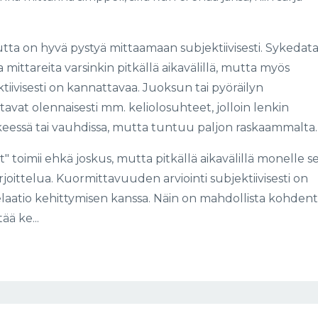
ta on hyvä pystyä mittaamaan subjektiivisesti. Sykedat
mittareita varsinkin pitkällä aikavälillä, mutta myös
ktiivisesti on kannattavaa. Juoksun tai pyöräilyn
vat olennaisesti mm. keliolosuhteet, jolloin lenkin
keessä tai vauhdissa, mutta tuntuu paljon raskaammalta.
 toimii ehkä joskus, mutta pitkällä aikavälillä monelle s
rjoittelua. Kuormittavuuden arviointi subjektiivisesti on
elaatio kehittymisen kanssa. Näin on mahdollista kohden
ää ke...