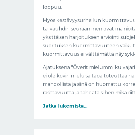
loppuu.
Myös kestävyysurheilun kuormittavuut
tai vauhdin seuraaminen ovat mainioita 
yksittäisen harjoituksen arviointi subje
suorituksen kuormittavuuteen vaikutta
kuormittavuus ei välttämättä näy syk
Ajatuksena "Överit mielummi ku vajarit"
ei ole kovin mieluisa tapa toteuttaa ha
mahdollista ja siinä on huomattu korr
rasittavuutta ja tähdätä siihen mikä riitt
Jatka lukemista...