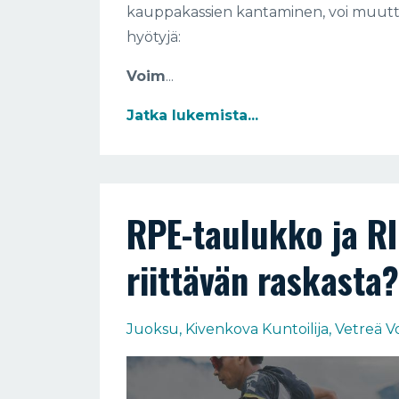
kauppakassien kantaminen, voi muuttua
hyötyjä:
Voim
...
Jatka lukemista...
RPE-taulukko ja RI
riittävän raskasta?
Juoksu
Kivenkova Kuntoilija
Vetreä Vo