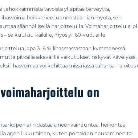
i tehokkaimmista tavoista ylläpitää terveyttä,
 lihasvoima heikkenee luonnostaan iän myötä, sen
uttaa säännöllisellä harjoittelulla. Voimaharjoittelu ei o
 – se kuuluu kaikille, myös yli 60-vuotiaille.
rjoittelua jopa 3–8 % lihasmassastaan kymmenessä
mutta pitkällä aikavälillä vaikutukset näkyvät kävelyssä,
ksi lihasvoimaa voi kehittää missä iässä tahansa – aloitus 
voimaharjoittelu on
(sarkopenia) hidastaa aineenvaihduntaa, heikentää
malla arjen liikkuminen, kuten portaiden nouseminen tai