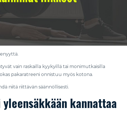
senyyttä.
yvät vain raskailla kyykyillä tai monimutkaisilla
ehokas pakaratreeni onnistuu myös kotona.
dä niitä riittävän säännöllisesti.
i yleensäkkään kannattaa