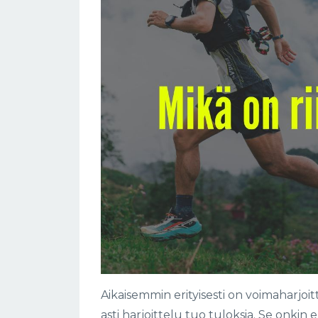
Aikaisemmin erityisesti on voimaharjoi
asti harjoittelu tuo tuloksia. Se onkin e