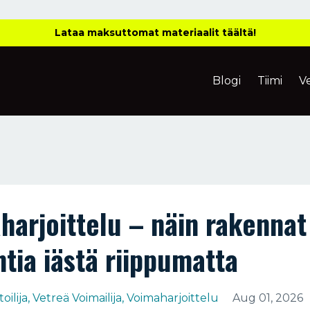
Lataa maksuttomat materiaalit täältä!
Blogi
Tiimi
V
harjoittelu – näin rakennat
ntia iästä riippumatta
ilija
Vetreä Voimailija
Voimaharjoittelu
Aug 01, 2026