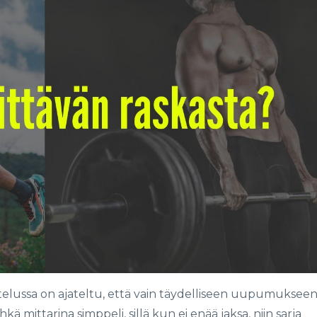
ttelussa on ajateltu, että vain täydelliseen uupumuksee
hkä mittarina simppeli, sillä kun ei enää jaksa, niin sarja