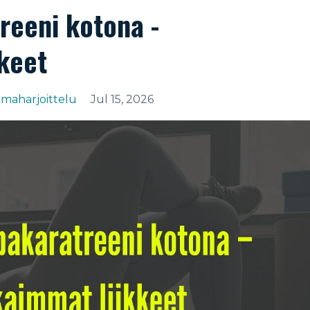
reeni kotona -
keet
imaharjoittelu
Jul 15, 2026