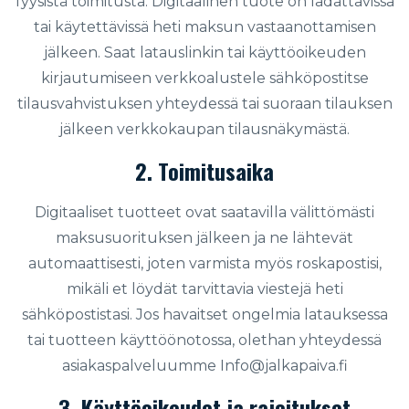
fyysistä toimitusta. Digitaalinen tuote on ladattavissa
tai käytettävissä heti maksun vastaanottamisen
jälkeen. Saat latauslinkin tai käyttöoikeuden
kirjautumiseen verkkoalustele sähköpostitse
tilausvahvistuksen yhteydessä tai suoraan tilauksen
jälkeen verkkokaupan tilausnäkymästä.
2. Toimitusaika
Digitaaliset tuotteet ovat saatavilla välittömästi
maksusuorituksen jälkeen ja ne lähtevät
automaattisesti, joten varmista myös roskapostisi,
mikäli et löydät tarvittavia viestejä heti
sähköpostistasi. Jos havaitset ongelmia latauksessa
tai tuotteen käyttöönotossa, olethan yhteydessä
asiakaspalveluumme
Info@jalkapaiva.fi
3. Käyttöoikeudet ja rajoitukset