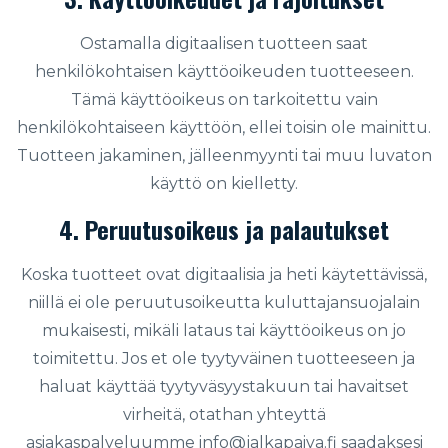
Ostamalla digitaalisen tuotteen saat
henkilökohtaisen käyttöoikeuden tuotteeseen.
Tämä käyttöoikeus on tarkoitettu vain
henkilökohtaiseen käyttöön, ellei toisin ole mainittu.
Tuotteen jakaminen, jälleenmyynti tai muu luvaton
käyttö on kielletty.
4. Peruutusoikeus ja palautukset
Koska tuotteet ovat digitaalisia ja heti käytettävissä,
niillä ei ole peruutusoikeutta kuluttajansuojalain
mukaisesti, mikäli lataus tai käyttöoikeus on jo
toimitettu. Jos et ole tyytyväinen tuotteeseen ja
haluat käyttää tyytyväsyystakuun tai havaitset
virheitä, otathan yhteyttä
asiakaspalveluumme
info@jalkapaiva.fi
saadaksesi