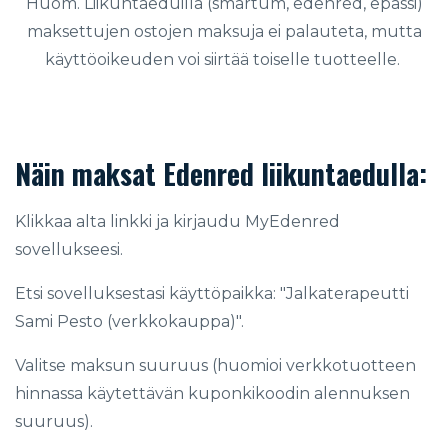
Huom.
Liikuntaeduilla (smartum, edenred, epassi)
maksettujen ostojen maksuja ei palauteta, mutta
käyttöoikeuden voi siirtää toiselle tuotteelle.
Näin maksat Edenred liikuntaedulla:
Klikkaa alta linkki ja kirjaudu MyEdenred
sovellukseesi.
Etsi sovelluksestasi käyttöpaikka: "
Jalkaterapeutti
Sami Pesto (verkkokauppa)".
Valitse maksun suuruus (huomioi verkkotuotteen
hinnassa käytettävän kuponkikoodin alennuksen
suuruus).