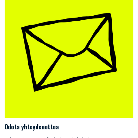
Odota yhteydenottoa