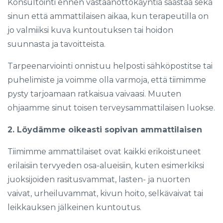
Konsultointi ennen vastaanottokäyntiä säästää sekä
sinun että ammattilaisen aikaa, kun terapeutilla on
jo valmiiksi kuva kuntoutuksen tai hoidon
suunnasta ja tavoitteista.
Tarpeenarviointi onnistuu helposti sähköpostitse tai
puhelimiste ja voimme olla varmoja, että tiimimme
pysty tarjoamaan ratkaisua vaivaasi. Muuten
ohjaamme sinut toisen terveysammattilaisen luokse.
2. Löydämme oikeasti sopivan ammattilaisen
Tiimimme ammattilaiset ovat kaikki erikoistuneet
erilaisiin tervyeden osa-alueisiin, kuten esimerkiksi
juoksijoiden rasitusvammat, lasten- ja nuorten
vaivat, urheiluvammat, kivun hoito, selkävaivat tai
leikkauksen jälkeinen kuntoutus.