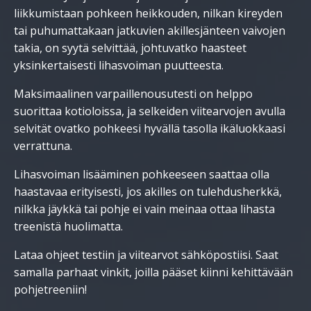
liikkumistaan pohkeen heikkouden, nilkan kireyden
tai puhumattakaan jatkuvien akillesjänteen vaivojen
takia, on syytä selvittää, johtuvatko haasteet
yksinkertaisesti lihasvoiman puutteesta.
Maksimaalinen varpaillenousutesti on helppo
suorittaa kotioloissa, ja selkeiden viitearvojen avulla
selvität ovatko pohkeesi hyvällä tasolla ikäluokkaasi
verrattuna.
Lihasvoiman lisääminen pohkeeseen saattaa olla
haastavaa erityisesti, jos akilles on tulehdusherkkä,
nilkka jäykkä tai pohje ei vain meinaa ottaa lihasta
treenistä huolimatta.
Lataa ohjeet testiin ja viitearvot sähköpostiisi. Saat
samalla parhaat vinkit, joilla pääset kiinni kehittävään
pohjetreeniin!