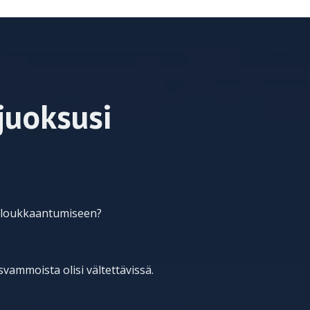
juoksusi
en loukkaantumiseen?
svammoista olisi vältettävissä.