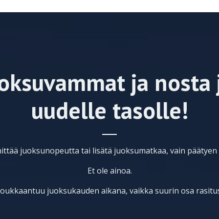
uoksuvammat ja nosta 
uudelle tasolle!
hittää juoksunopeutta tai lisätä juoksumatkaa, vain pääty
Et ole ainoa.
a loukkaantuu juoksukauden aikana, vaikka suurin osa rasitu