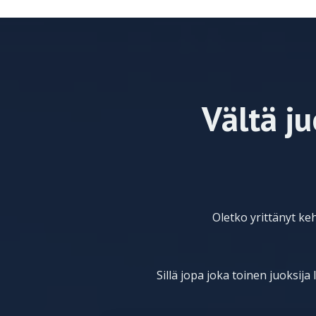
Vältä j
Oletko yrittänyt ke
Sillä jopa joka toinen juoksij