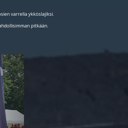
ien varrella ykköslajiksi.
mahdollisimman pitkään.