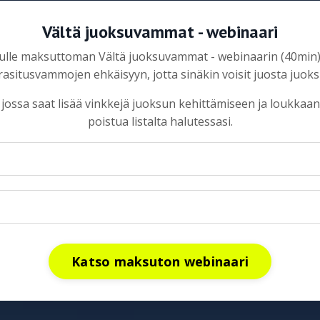
Vältä juoksuvammat - webinaari
 sinulle maksuttoman Vältä juoksuvammat - webinaarin (40min
rasitusvammojen ehkäisyyn, jotta sinäkin voisit juosta juoks
e, jossa saat lisää vinkkejä juoksun kehittämiseen ja loukka
poistua listalta halutessasi.
Katso maksuton webinaari